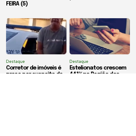
FEIRA (5)
Destaque
Destaque
Corretor de imóveis é
Estelionatos crescem
preso por suspeita de
441% na Região dos
estelionato imobiliário
Lagos em dez anos,
em Iguaba Grande
aponta estudo da
Firjan