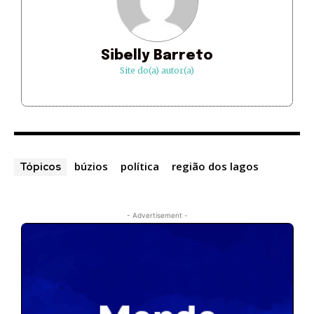
Sibelly Barreto
Site do(a) autor(a)
búzios
política
região dos lagos
Tópicos
- Advertisement -