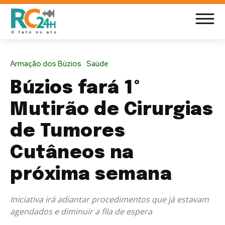
Armação dos Búzios
Saúde
Búzios fará 1º
Mutirão de Cirurgias
de Tumores
Cutâneos na
próxima semana
Iniciativa irá adiantar procedimentos que já estavam
agendados e diminuir a fila de espera