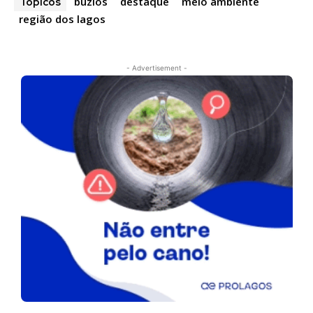
búzios
destaque
meio ambiente
Tópicos
região dos lagos
- Advertisement -