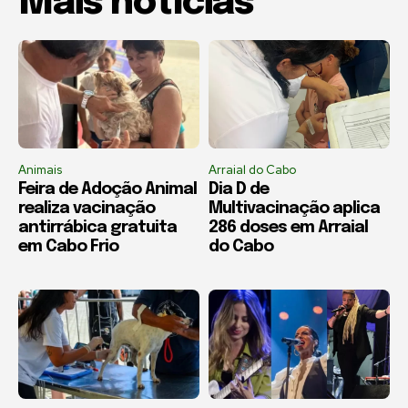
Mais notícias
Animais
Arraial do Cabo
Feira de Adoção Animal
Dia D de
realiza vacinação
Multivacinação aplica
antirrábica gratuita
286 doses em Arraial
em Cabo Frio
do Cabo