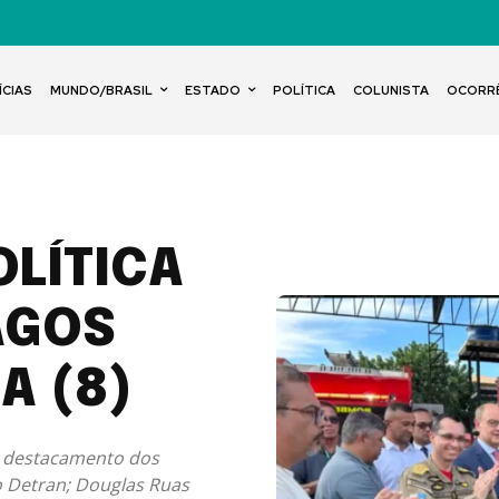
ÍCIAS
MUNDO/BRASIL
ESTADO
POLÍTICA
COLUNISTA
OCORR
OLÍTICA
AGOS
A (8)
o destacamento dos
 Detran; Douglas Ruas