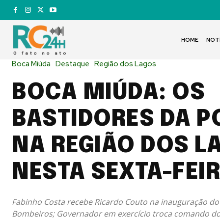
HOME
NOT
Boca Miúda
Destaque
Região dos Lagos
BOCA MIÚDA: OS
BASTIDORES DA P
NA REGIÃO DOS L
NESTA SEXTA-FEIR
Fabinho Costa recebe Ricardo Couto na inauguração d
Bombeiros; Governador em exercício troca comando do