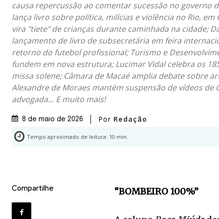
causa repercussão ao comentar sucessão no governo do
lança livro sobre política, milícias e violência no Rio, em
vira "tiete" de crianças durante caminhada na cidade;
lançamento de livro de subsecretária em feira internacio
retorno do futebol profissional; Turismo e Desenvolvi
fundem em nova estrutura; Lucimar Vidal celebra os 1
missa solene; Câmara de Macaé amplia debate sobre art
Alexandre de Moraes mantém suspensão de vídeos de 
advogada... E muito mais!
Por
Redação
8 de maio de 2026
Tempo aproximado de leitura:
10
min.
Compartilhe
“BOMBEIRO 100%”