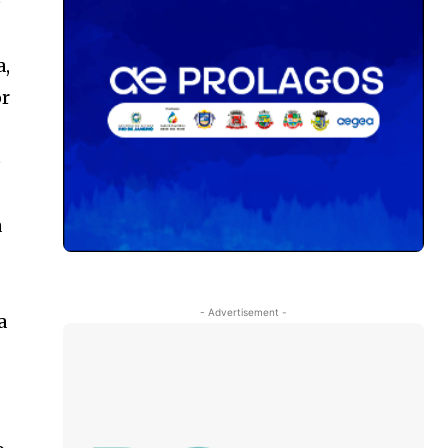
e
a,
or
e
a
- Advertisement -
a