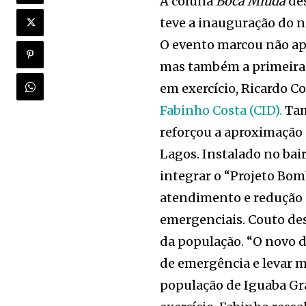
A coluna
Boca Miúda
des
teve a inauguração do 
O evento marcou não ap
mas também a primeira 
em exercício, Ricardo C
Fabinho Costa (CID).
Tam
reforçou a aproximação 
Lagos. Instalado no bai
integrar o “Projeto Bom
atendimento e redução 
emergenciais. Couto des
da população. “O novo 
de emergência e levar m
população de Iguaba Gr