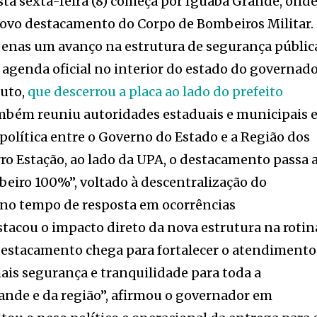
ta sexta-feira (8) começa por Iguaba Grande, ond
novo destacamento do Corpo de Bombeiros Militar.
enas um avanço na estrutura de segurança públic
agenda oficial no interior do estado do governad
outo,
que descerrou a placa ao lado do prefeito
bém reuniu autoridades estaduais e municipais 
política entre o Governo do Estado e a Região dos
rro Estação, ao lado da UPA, o destacamento passa 
beiro 100%”, voltado à descentralização do
no tempo de resposta em ocorrências
tacou o impacto direto da nova estrutura na rotin
destacamento chega para fortalecer o atendimento
ais segurança e tranquilidade para toda a
ande e da região”, afirmou o governador em