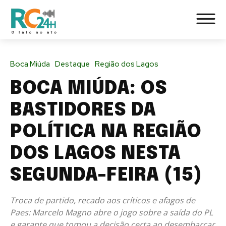
Boca Miúda
Destaque
Região dos Lagos
BOCA MIÚDA: OS
BASTIDORES DA
POLÍTICA NA REGIÃO
DOS LAGOS NESTA
SEGUNDA-FEIRA (15)
Troca de partido, recado aos críticos e afagos de
Paes: Marcelo Magno abre o jogo sobre a saída do PL
e garante que tomou a decisão certa ao desembarcar