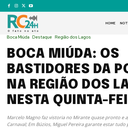
HOME
NOT
Boca Miúda
Destaque
Região dos Lagos
BOCA MIÚDA: OS
BASTIDORES DA P
NA REGIÃO DOS L
NESTA QUINTA-FEI
Marcelo Magno faz vistoria no Mirante quase pronto e a
Carnaval; Em Búzios, Miguel Pereira garante estar tudo