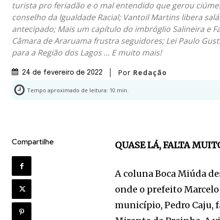
turista pro feriadão e o mal entendido que gerou ciúme
conselho da Igualdade Racial; Vantoil Martins libera salá
antecipado; Mais um capítulo do imbróglio Salineira e F
Câmara de Araruama frustra seguidores; Lei Paulo Gust
para a Região dos Lagos ... E muito mais!
Por
Redação
24 de fevereiro de 2022
Tempo aproximado de leitura:
10
min.
Compartilhe
QUASE LÁ, FALTA MUI
A coluna Boca Miúda des
onde o prefeito Marcelo
município, Pedro Caju, 