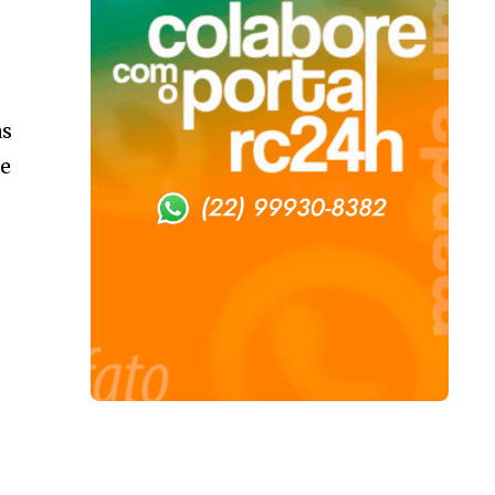
as
ue