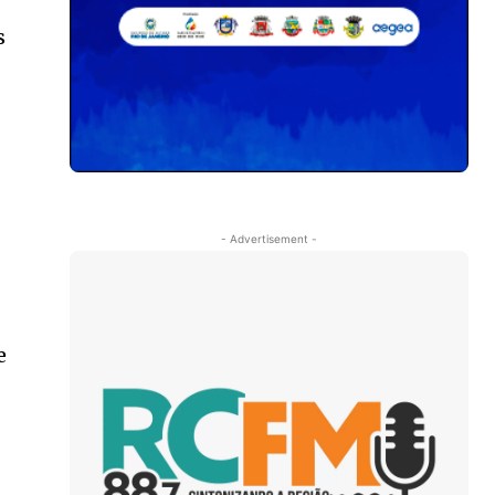
s
- Advertisement -
e