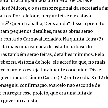
isita foi acompanhada do diretor de Obras e
José Milton, e o assessor regional da secretaria da
ttos. Por telefone, perguntei se ele estava
 né? Quem trabalha, Deus ajuda”, disse o prefeito.
ltam pequenos detalhes, mas as obras serão
r conta do Carnaval feriadão. Na quinta-feira (3)
cada mais uma camada de asfalto na base do
ras também serão feitas, detalhes mínimos. Pelo
eber na vistoria de hoje, ele acredita que, no mais
arço o projeto esteja totalmente concluído. Disse
governador Cláudio Castro (PL) entre o dia 8 e 12 d
onseguiu confirmação. Marcelo não esconde de
entregar esse projeto, que era uma luta da
o governo cabista.