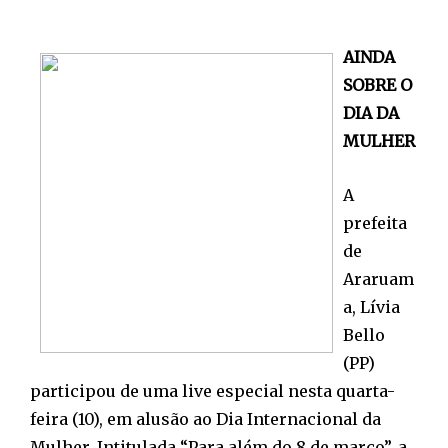
AINDA
SOBRE O
DIA DA
MULHER
A
prefeita
de
Araruam
a, Lívia
Bello
(PP)
participou de uma live especial nesta quarta-
feira (10), em alusão ao Dia Internacional da
Mulher. Intitulada “Para além do 8 de março”, a