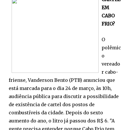
EM
CABO
FRIO?
O
polêmic
o
vereado
r cabo-
friense, Vanderson Bento (PTB) anunciou que
está marcada para o dia 24 de março, às 10h,
audiência pública para discutir a possibilidade
de existência de cartel dos postos de
combustíveis da cidade. Depois do sexto
aumento do ano, o litro já passou dos R$ 6. "A
gente precisa entender porque Cabo Frio tem