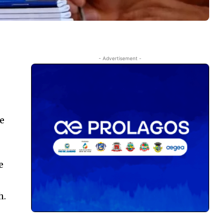
- Advertisement -
de
e
h.