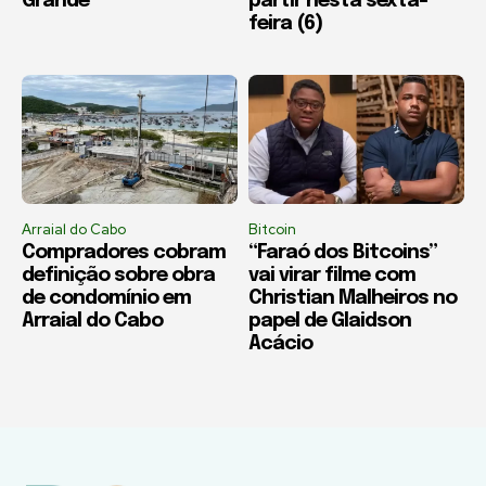
Grande
partir nesta sexta-
feira (6)
Arraial do Cabo
Bitcoin
Compradores cobram
“Faraó dos Bitcoins”
definição sobre obra
vai virar filme com
de condomínio em
Christian Malheiros no
Arraial do Cabo
papel de Glaidson
Acácio