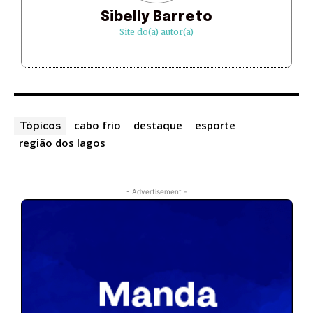
Sibelly Barreto
Site do(a) autor(a)
cabo frio
destaque
esporte
Tópicos
região dos lagos
- Advertisement -