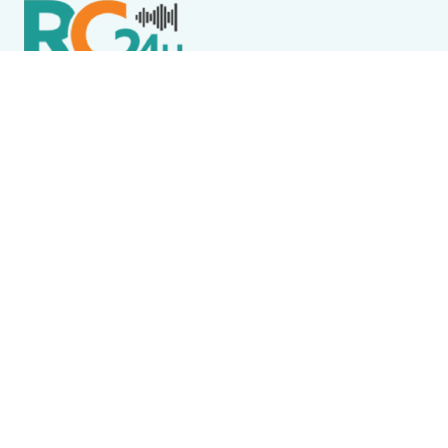
Política de Privacidade
Termos de Uso e Serviços
Política de Direitos Autorais
DESTAQUES
Destaque
Wine Jazz 2026 tem início nesta sexta-feira (7) em
Iguaba Grande
Cabo Frio
Diveneta Moto Fest celebra 20 anos e movimenta
Cabo Frio a partir nesta sexta-feira (6)