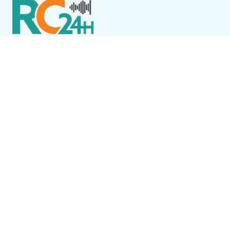
Política de Privacidade
Termos de Uso e Serviços
Política de Direitos Autorais
DESTAQUES
Cabo Frio
Smart Fit é interditada pelo Procon de Cabo Frio
após reclamações sobre falta de água
Destaque
RCFM / Tchello Santa Rosa e Laís Alfradique falam
sobre música, diversidade cultural e cuidado com