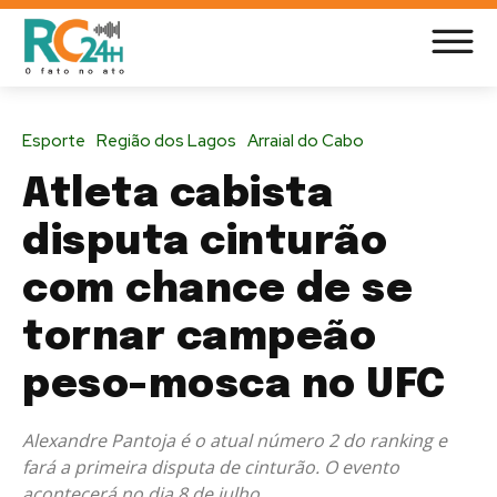
Esporte
Região dos Lagos
Arraial do Cabo
Atleta cabista
disputa cinturão
com chance de se
tornar campeão
peso-mosca no UFC
Alexandre Pantoja é o atual número 2 do ranking e
fará a primeira disputa de cinturão. O evento
acontecerá no dia 8 de julho