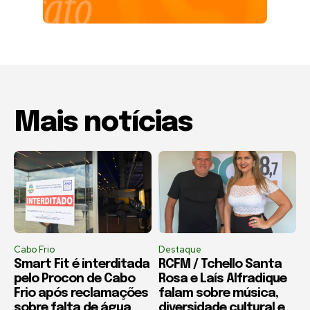
Mais notícias
Cabo Frio
Destaque
Smart Fit é interditada
RCFM / Tchello Santa
pelo Procon de Cabo
Rosa e Laís Alfradique
Frio após reclamações
falam sobre música,
sobre falta de água
diversidade cultural e