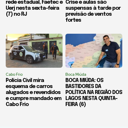
rede estadual, Faetec e
Crise e aulas são
Uerj nesta sexta-feira
suspensas à tarde por
(7) no RJ
previsão de ventos
fortes
Cabo Frio
Boca Miúda
Polícia Civil mira
BOCA MIÚDA: OS
esquema de carros
BASTIDORES DA
alugados e revendidos
POLÍTICA NA REGIÃO DOS
e cumpre mandado em
LAGOS NESTA QUINTA-
Cabo Frio
FEIRA (6)