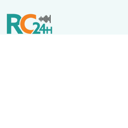
Política de Privacidade
Termos de Uso e Serviços
Política de Direitos Autorais
DESTAQUES
Destaque
Ventos fortes suspendem aulas da rede estadual,
Faetec e Uerj nesta sexta-feira (7) no RJ