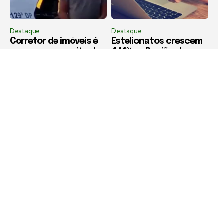
Destaque
Destaque
Corretor de imóveis é
Estelionatos crescem
preso por suspeita de
441% na Região dos
estelionato imobiliário
Lagos em dez anos,
em Iguaba Grande
aponta estudo da
Firjan
Política de Privacidade
Termos de Uso e Serviços