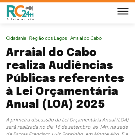
Cidadania
Região dos Lagos
Arraial do Cabo
Arraial do Cabo
realiza Audiências
Públicas referentes
à Lei Orçamentária
Anual (LOA) 2025
A primeira discussão da Lei Orçamentária Anual (LOA)
será realizada no dia 16 de setembro, às 14h, na sede
da Escola Francisco Luiz Sobrinho, em Monte Alto. E a