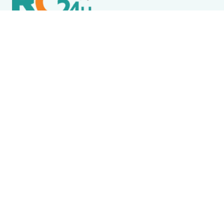
Política de Privacidade
Termos de Uso e Serviços
Política de Direitos Autorais
DESTAQUES
Boca Miúda
BOCA MIÚDA: OS BASTIDORES DA POLÍTICA NA REGIÃO
DOS LAGOS NESTA QUARTA-FEIRA (5)
Arraial do Cabo
Arraial do Cabo abre processo seletivo com 100
vagas para profissionais da Saúde