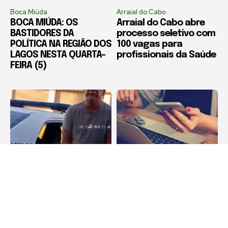
Boca Miúda
Arraial do Cabo
BOCA MIÚDA: OS
Arraial do Cabo abre
BASTIDORES DA
processo seletivo com
POLÍTICA NA REGIÃO DOS
100 vagas para
LAGOS NESTA QUARTA-
profissionais da Saúde
FEIRA (5)
Destaque
Destaque
Corretor de imóveis é
Estelionatos crescem
preso por suspeita de
441% na Região dos
estelionato imobiliário
Lagos em dez anos,
em Iguaba Grande
aponta estudo da
Firjan