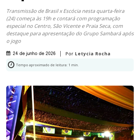
Transmissão de Brasil x Escócia nesta quarta-feira
(24) começa às 19h e contará com programação
especial no Centro, São Vicente e Praia Seca, com
destaque para apresentação do Grupo Sambará após
o jogo
Por
Letycia Rocha
24 de junho de 2026
Tempo aproximado de leitura:
1
min.