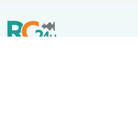
Política de Privacidade
Termos de Uso e Serviços
Política de Direitos Autorais
DESTAQUES
Destaque
Flore, Alegria e JJ Thames são atrações do Wine
Jazz neste sábado (8) em Iguaba Grande