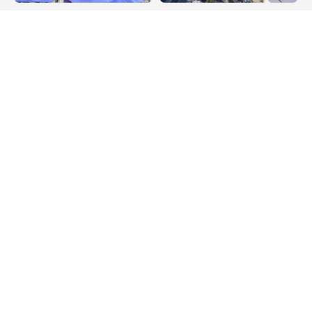
Destaque
Destaque
Agosto Lilás leva
Maricá recebe Corrida
orientação sobre
da Padroeira Nossa
violência contra a
Senhora do Amparo
mulher à Feira
neste domingo (9)
Municipal de São Pedro
da Aldeia
Política de Privacidade
Termos de Uso e Serviços