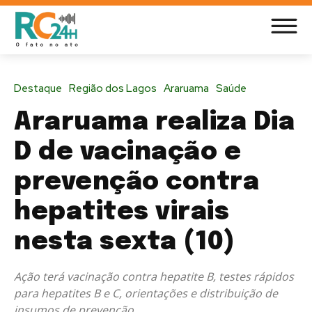
Destaque
Região dos Lagos
Araruama
Saúde
Araruama realiza Dia
D de vacinação e
prevenção contra
hepatites virais
nesta sexta (10)
Ação terá vacinação contra hepatite B, testes rápidos
para hepatites B e C, orientações e distribuição de
insumos de prevenção