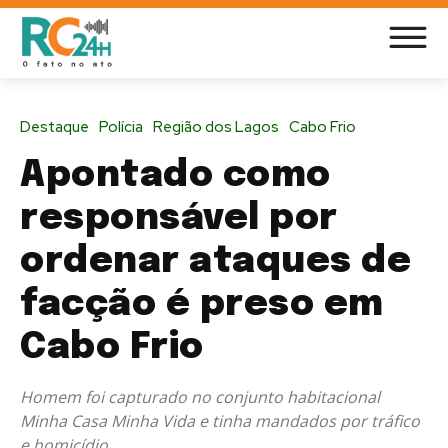
Destaque
Polícia
Região dos Lagos
Cabo Frio
Apontado como
responsável por
ordenar ataques de
facção é preso em
Cabo Frio
Homem foi capturado no conjunto habitacional
Minha Casa Minha Vida e tinha mandados por tráfico
e homicídio