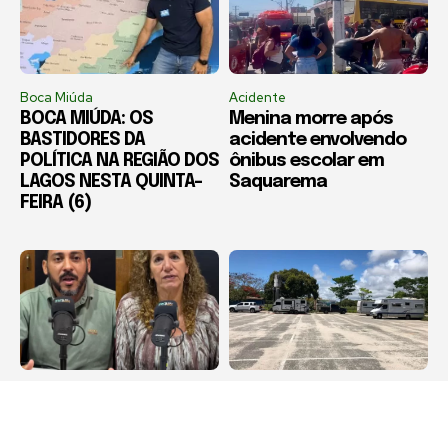
Boca Miúda
Acidente
BOCA MIÚDA: OS
Menina morre após
BASTIDORES DA
acidente envolvendo
POLÍTICA NA REGIÃO DOS
ônibus escolar em
LAGOS NESTA QUINTA-
Saquarema
FEIRA (6)
Destaque
Arraial do Cabo
RCFM / Luciano Silva e
Motorhomes não
Jandira Feghali
poderão permanecer