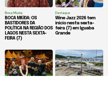
Boca Miúda
Destaque
BOCA MIÚDA: OS
Wine Jazz 2026 tem
BASTIDORES DA
início nesta sexta-
POLÍTICA NA REGIÃO DOS
feira (7) em Iguaba
LAGOS NESTA SEXTA-
Grande
FEIRA (7)
Cabo Frio
Arraial do Cabo
Diveneta Moto Fest
Compradores cobram
celebra 20 anos e
definição sobre obra
movimenta Cabo Frio a
de condomínio em
partir nesta sexta-
Arraial do Cabo