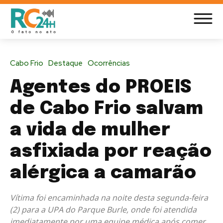
Cabo Frio
Destaque
Ocorrências
Agentes do PROEIS
de Cabo Frio salvam
a vida de mulher
asfixiada por reação
alérgica a camarão
Vítima foi encaminhada na noite desta segunda-feira
(2) para a UPA do Parque Burle, onde foi atendida
imediatamente por uma equipe médica após comer