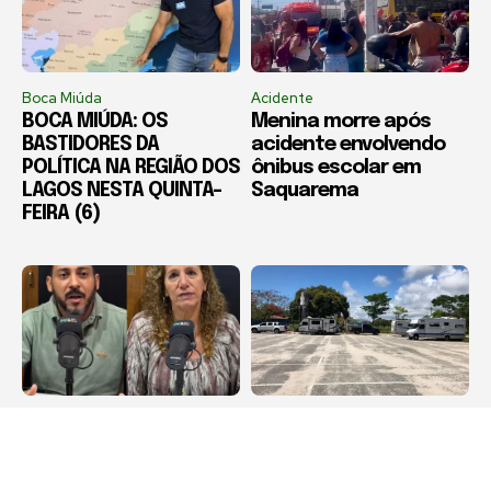
Boca Miúda
Acidente
BOCA MIÚDA: OS
Menina morre após
BASTIDORES DA
acidente envolvendo
POLÍTICA NA REGIÃO DOS
ônibus escolar em
LAGOS NESTA QUINTA-
Saquarema
FEIRA (6)
Destaque
Arraial do Cabo
RCFM / Luciano Silva e
Motorhomes não
Jandira Feghali
poderão permanecer