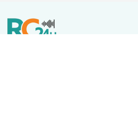
Política de Privacidade
Termos de Uso e Serviços
Política de Direitos Autorais
DESTAQUES
Destaque
Homem quebra vidro de imóvel em obras enquanto
policiais passavam de carro em Saquarema