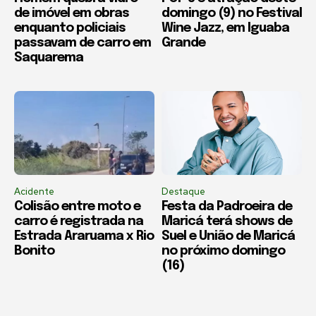
de imóvel em obras
domingo (9) no Festival
enquanto policiais
Wine Jazz, em Iguaba
passavam de carro em
Grande
Saquarema
Acidente
Destaque
Colisão entre moto e
Festa da Padroeira de
carro é registrada na
Maricá terá shows de
Estrada Araruama x Rio
Suel e União de Maricá
Bonito
no próximo domingo
(16)