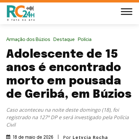
Armação dos Búzios
Destaque
Polícia
Adolescente de 15
anos é encontrado
morto em pousada
de Geribá, em Búzios
Caso aconteceu na noite deste domingo (18), foi
registrado na 127ª DP e será investigado pela Polícia
Civil
Por
Letycia Rocha
18 de maio de 2026