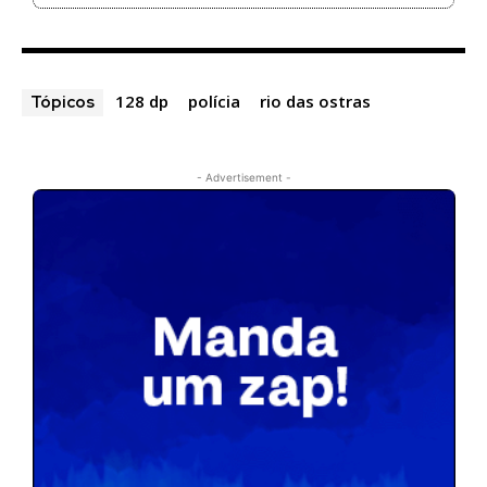
128 dp
polícia
rio das ostras
Tópicos
- Advertisement -