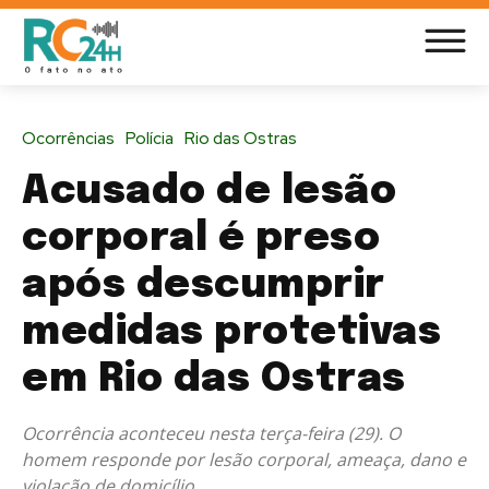
Ocorrências
Polícia
Rio das Ostras
Acusado de lesão
corporal é preso
após descumprir
medidas protetivas
em Rio das Ostras
Ocorrência aconteceu nesta terça-feira (29). O
homem responde por lesão corporal, ameaça, dano e
violação de domicílio