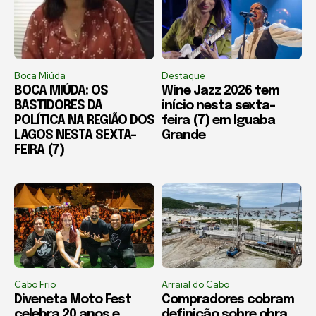
Boca Miúda
Destaque
BOCA MIÚDA: OS
Wine Jazz 2026 tem
BASTIDORES DA
início nesta sexta-
POLÍTICA NA REGIÃO DOS
feira (7) em Iguaba
LAGOS NESTA SEXTA-
Grande
FEIRA (7)
Cabo Frio
Arraial do Cabo
Diveneta Moto Fest
Compradores cobram
celebra 20 anos e
definição sobre obra