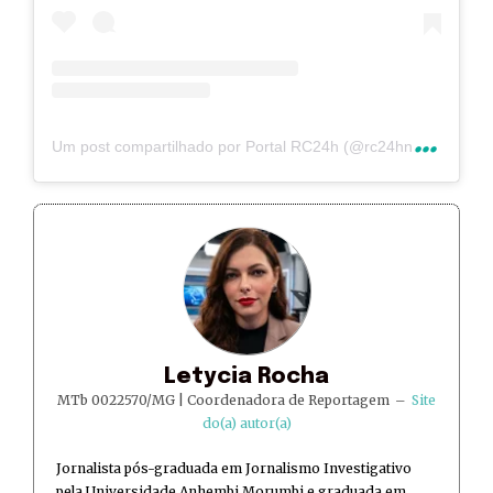
U
m post compartilhado por Portal RC24h (@rc24hnoticias)
Letycia Rocha
MTb 0022570/MG | Coordenadora de Reportagem
–
Site
do(a) autor(a)
Jornalista pós-graduada em Jornalismo Investigativo
pela Universidade Anhembi Morumbi e graduada em