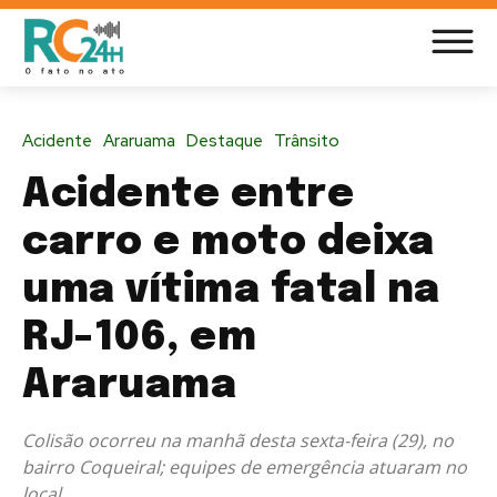
Acidente
Araruama
Destaque
Trânsito
Acidente entre
carro e moto deixa
uma vítima fatal na
RJ-106, em
Araruama
Colisão ocorreu na manhã desta sexta-feira (29), no
bairro Coqueiral; equipes de emergência atuaram no
local