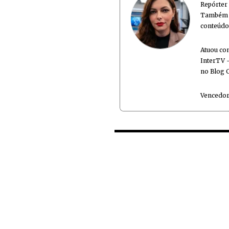
Repórter
Também é
conteúdo
Atuou co
InterTV -
no Blog 
Vencedor