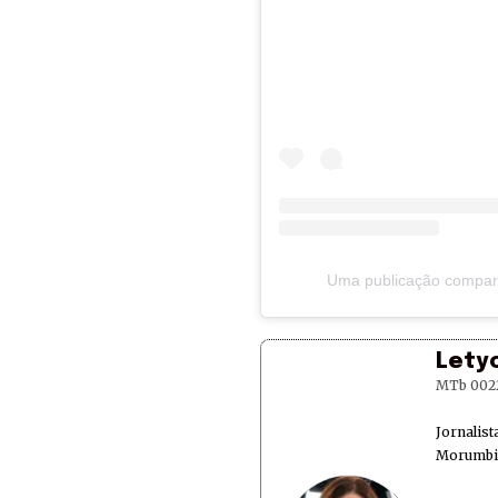
Uma publicação compart
Lety
MTb 002
Jornalis
Morumbi 