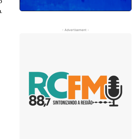
o
.
- Advertisement -