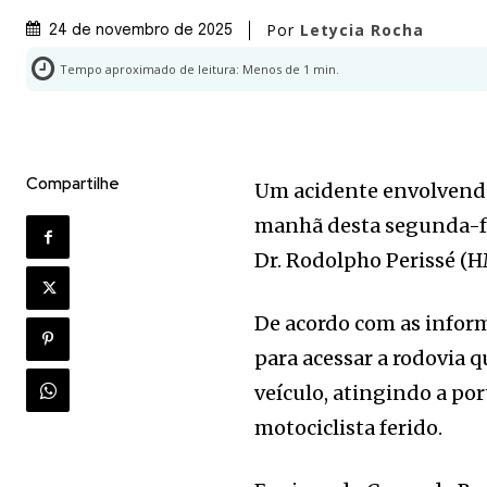
Por
Letycia Rocha
24 de novembro de 2025
Tempo aproximado de leitura:
Menos de 1
min.
Compartilhe
Um acidente envolvendo
manhã desta segunda-fei
Dr. Rodolpho Perissé (
De acordo com as infor
para acessar a rodovia q
veículo, atingindo a po
motociclista ferido.