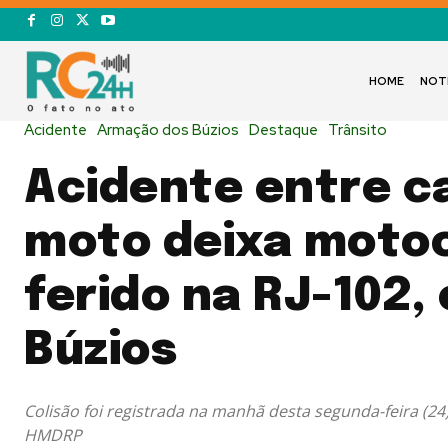
HOME
NOT
Acidente
Armação dos Búzios
Destaque
Trânsito
Acidente entre c
moto deixa motoc
ferido na RJ-102,
Búzios
Colisão foi registrada na manhã desta segunda-feira (24
HMDRP