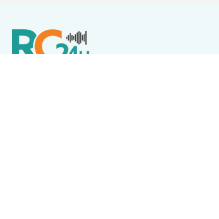
Política de Privacidade
Termos de Uso e Serviços
Política de Direitos Autorais
DESTAQUES
Boca Miúda
BOCA MIÚDA: OS BASTIDORES DA POLÍTICA NA REGIÃO
DOS LAGOS NESTA SEXTA-FEIRA (7)