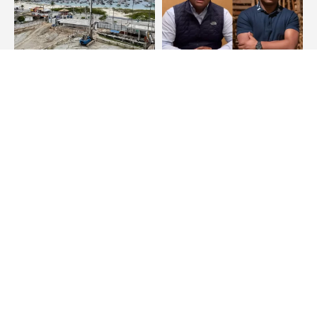
Arraial do Cabo
Bitcoin
Compradores cobram
“Faraó dos Bitcoins”
definição sobre obra
vai virar filme com
de condomínio em
Christian Malheiros no
Arraial do Cabo
papel de Glaidson
Acácio