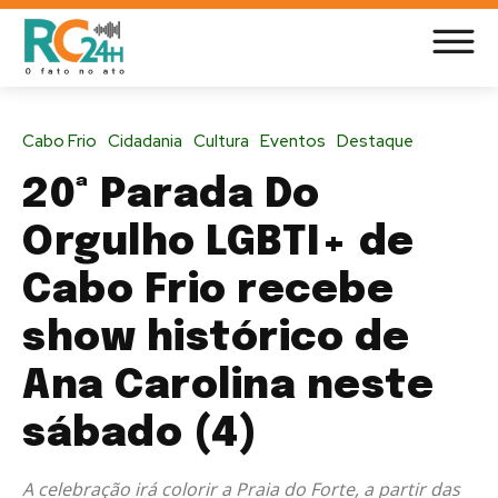
Cabo Frio
Cidadania
Cultura
Eventos
Destaque
20ª Parada Do
Orgulho LGBTI+ de
Cabo Frio recebe
show histórico de
Ana Carolina neste
sábado (4)
A celebração irá colorir a Praia do Forte, a partir das